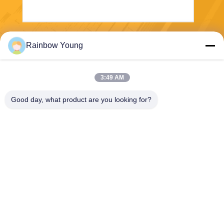
Envoyez
Rainbow Young
3:49 AM
Good day, what product are you looking for?
ZHEJIANG PNTECH TECHNOLOGY CO.,
LTD
rainbowyoun@163.com
86-134-8609-0251
N° 108, section ouest de l'av
enue Yinxian, district de Hais
hu, NINGBO, CHINE 315010