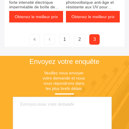
forte intensité électrique
photovoltaïque anti-âge et
imperméable de boîte de
résistante aux UV pour
jonction de picovolte avec 6
système d'énergie solaire
diodes
Obtenez le meilleur prix
Obtenez le meilleur prix
1
2
3
Envoyez votre enquête
Veuillez nous envoyer 
votre demande et nous 
vous répondrons dans 
les plus brefs délais.