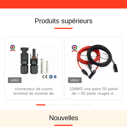
Produits supérieurs
video
video
connecteur de cuivre
10AWG une paire 50 pieds
terminal de module de
de + 50 pieds rouges de
4.0mm picovolte pour le
panneau solaire d'extension
système photovoltaïque
de fil noir de câble
Nouvelles