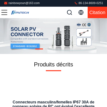
rainbowyoun@163.com
86-134-8609-0251
Citation
Produits décrits
Connecteurs masculins/femelles IP67 30A de
panneau solaire de PC ont évalué l'excellente