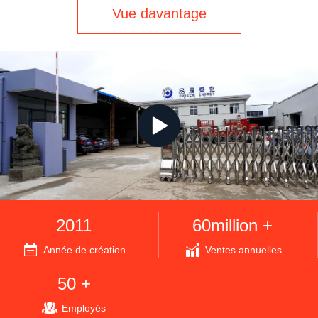
par irradiation par ...
Vue davantage
2011
60million +
Année de création
Ventes annuelles
50 +
Employés