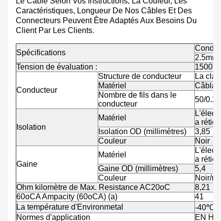
Le Câble Selon Vos Instructions, La Couleur, Les
Caractéristiques, Longueur De Nos Câbles Et Des
Connecteurs Peuvent Être Adaptés Aux Besoins Du
Client Par Les Clients.
Condstr
Spécifications
2.5mm
Tension de évaluation :
1500V
Structure de conducteur
La clas
Matériel
Câblag
Conducteur
Nombre de fils dans le
50/0.28
conducteur
L'élect
Matériel
a réticu
Isolation
Isolation OD (millimètres)
3,85
Couleur
Noir
L'élect
Matériel
a réticu
Gaine
Gaine OD (millimètres)
5,4
Couleur
Noir/ro
Ohm kilomètre de Max. Resistance AC20oC
8,21
60oCA Ampacity (60oCA) (a)
41
La température d'Environmetal
-40
℃~
Normes d'application
EN H1