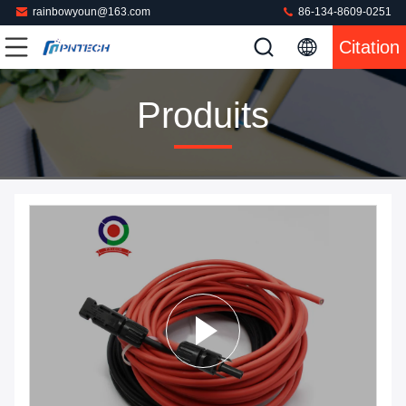
rainbowyoun@163.com
86-134-8609-0251
Citation
Produits