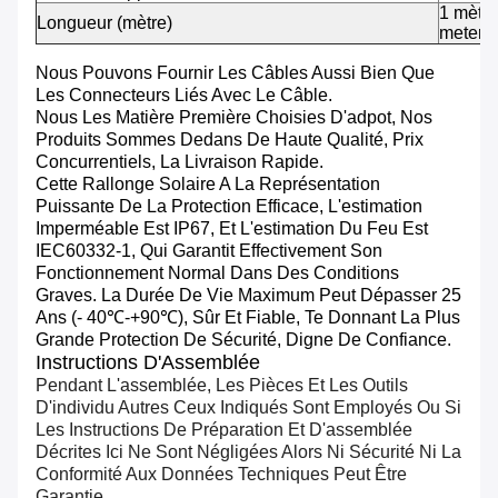
1 mètre
Longueur (mètre)
meters
Nous Pouvons Fournir Les Câbles Aussi Bien Que
Les Connecteurs Liés Avec Le Câble.
Nous Les Matière Première Choisies D'adpot, Nos
Produits Sommes Dedans De Haute Qualité, Prix
Concurrentiels, La Livraison Rapide.
Cette Rallonge Solaire A La Représentation
Puissante De La Protection Efficace, L'estimation
Imperméable Est IP67, Et L'estimation Du Feu Est
IEC60332-1, Qui Garantit Effectivement Son
Fonctionnement Normal Dans Des Conditions
Graves. La Durée De Vie Maximum Peut Dépasser 25
Ans (- 40℃-+90℃), Sûr Et Fiable, Te Donnant La Plus
Grande Protection De Sécurité, Digne De Confiance.
Instructions D'Assemblée
Pendant L'assemblée, Les Pièces Et Les Outils
D'individu Autres Ceux Indiqués Sont Employés Ou Si
Les Instructions De Préparation Et D'assemblée
Décrites Ici Ne Sont Négligées Alors Ni Sécurité Ni La
Conformité Aux Données Techniques Peut Être
Garantie.