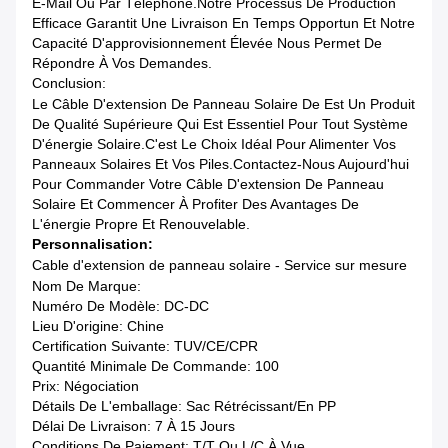
E-Mail Ou Par Téléphone.Notre Processus De Production
Efficace Garantit Une Livraison En Temps Opportun Et Notre
Capacité D'approvisionnement Élevée Nous Permet De
Répondre À Vos Demandes.
Conclusion:
Le Câble D'extension De Panneau Solaire De Est Un Produit
De Qualité Supérieure Qui Est Essentiel Pour Tout Système
D'énergie Solaire.C'est Le Choix Idéal Pour Alimenter Vos
Panneaux Solaires Et Vos Piles.Contactez-Nous Aujourd'hui
Pour Commander Votre Câble D'extension De Panneau
Solaire Et Commencer À Profiter Des Avantages De
L'énergie Propre Et Renouvelable.
Personnalisation:
Cable d'extension de panneau solaire - Service sur mesure
Nom De Marque:
Numéro De Modèle: DC-DC
Lieu D'origine: Chine
Certification Suivante: TUV/CE/CPR
Quantité Minimale De Commande: 100
Prix: Négociation
Détails De L'emballage: Sac Rétrécissant/en PP
Délai De Livraison: 7 À 15 Jours
Conditions De Paiement: T/T Ou L/C À Vue