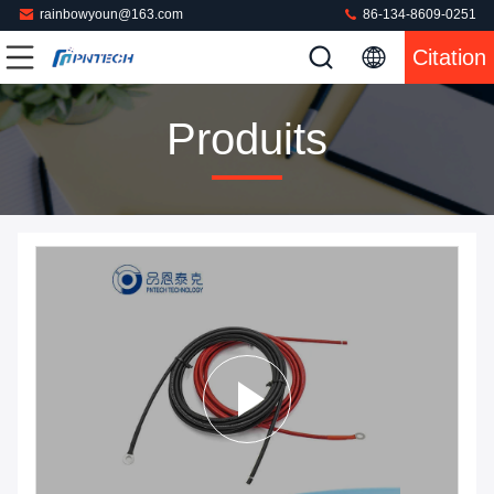
rainbowyoun@163.com
86-134-8609-0251
Citation
Produits