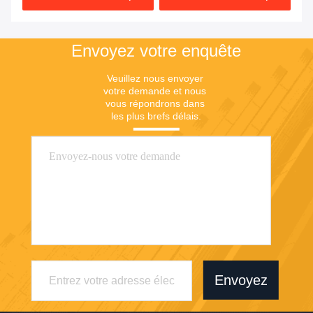
Envoyez votre enquête
Veuillez nous envoyer 
votre demande et nous 
vous répondrons dans 
les plus brefs délais.
Envoyez