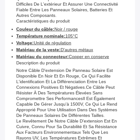
Difficiles De L'extérieur Et Assurer Une Connectivité
Fiable Entre Les Panneaux Solaires, Batteries Et
Autres Composants.
Caractéristiques du produit
Couleur du câble:
Noir / rouge
Température nominale:
105°C
Voltage:
Unité de régulation
Matériau de la veste:
D'autres métaux
Matériau du connecteur:
Copper en conserve
Description du produit
Notre Câble D'extension De Panneau Solaire Est
Disponible En Noir Et En Rouge, Ce Qui Facilite
L'identification Et La Différenciation Entre Les
Connexions Positives Et Négatives.ce Câble Peut
Résister À Des Températures Élevées Sans
Compromettre Ses PerformancesIl Est Également
Capable De Gérer Jusqu'à 1500V, Ce Qui Le Rend
Approprié Pour Une Utilisation Dans Des Systèmes
De Panneaux Solaires De Différentes Tailles.
Le Revêtement De Notre Câble D'extension Est En
Cuivre, Connu Pour Sa Durabilité Et Sa Résistance
Aux Facteurs Environnementaux Tels Que Les
Rayons UV, Les Températures Extrêmes Et