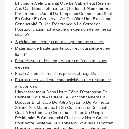
L'humidité.Cela Garantit Que Le Câble Peut Résister
Aux Conditions Extérieures Difficiles Et Maintenir Ses
Performances Au Fil Du TempsLes Connecteurs Sont
En Cuivre En Conserve, Ce Qui Offre Une Excellente
Conductivité Et Une Résistance À La Corrosion.
Pourquoi choisir notre câble d'extension de panneau
solaire?
Spécialement conçus pour les panneaux solaires
Matériaux de haute qualité pour leur durabilité et leur
fiabilité
Peut résister à des températures et à des tensions
élevées
Facile à identifier les liens positifs et négatifs
Fournit une excellente conductivité et une résistance
à la corrosion
L'investissement Dans Notre Câble D'extension De
Panneau Solaire Assurera Le Fonctionnement En
Douceur Et Efficace De Votre Système De Panneau
Solaire.Ses Matériaux Et Sa Construction De Haute
Qualité En Font Un Choix Fiable Pour Un Usage
Résidentiel Et Commercial.Choisissez Notre Câble
Pour Votre Système De Panneaux Solaires Et Profitez
D'un Approvisionnement En Électricité Ininterrompu