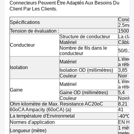
Connecteurs Peuvent Être Adaptés Aux Besoins Du
Client Par Les Clients.
Condstr
Spécifications
2.5mm
Tension de évaluation :
1500V
Structure de conducteur
La clas
Matériel
Câblag
Conducteur
Nombre de fils dans le
50/0.28
conducteur
L'élect
Matériel
a réticu
Isolation
Isolation OD (millimètres)
3,85
Couleur
Noir
L'élect
Matériel
a réticu
Gaine
Gaine OD (millimètres)
5,4
Couleur
Noir/ro
Ohm kilomètre de Max. Resistance AC20oC
8,21
60oCA Ampacity (60oCA) (a)
41
La température d'Environmetal
-40
℃~
Normes d'application
EN H1
1 mètre
Longueur (mètre)
meters