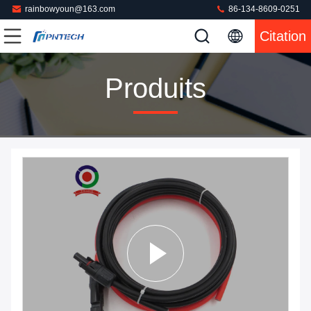
rainbowyoun@163.com
86-134-8609-0251
Citation
Produits