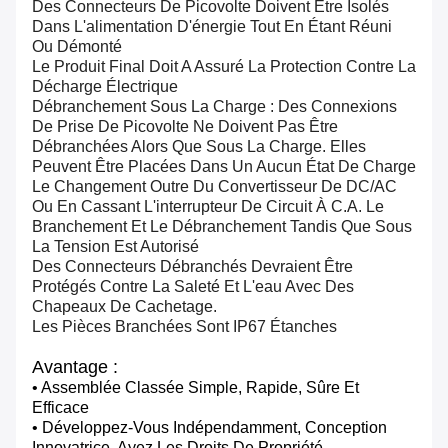
Des Connecteurs De Picovolte Doivent Être Isolés
Dans L'alimentation D'énergie Tout En Étant Réuni
Ou Démonté
Le Produit Final Doit A Assuré La Protection Contre La
Décharge Électrique
Débranchement Sous La Charge : Des Connexions
De Prise De Picovolte Ne Doivent Pas Être
Débranchées Alors Que Sous La Charge. Elles
Peuvent Être Placées Dans Un Aucun État De Charge
Le Changement Outre Du Convertisseur De DC/AC
Ou En Cassant L'interrupteur De Circuit À C.A. Le
Branchement Et Le Débranchement Tandis Que Sous
La Tension Est Autorisé
Des Connecteurs Débranchés Devraient Être
Protégés Contre La Saleté Et L'eau Avec Des
Chapeaux De Cachetage.
Les Pièces Branchées Sont IP67 Étanches
Avantage :
• Assemblée Classée Simple, Rapide, Sûre Et
Efficace
• Développez-Vous Indépendamment, Conception
Innovatrice, Ayez Les Droits De Propriété