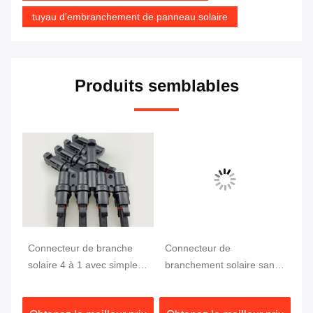
tuyau d'embranchement de panneau solaire
Produits semblables
Connecteur de branche
Connecteur de
6 
ec
solaire 4 à 1 avec simple
branchement solaire sans
IP
es
assemblage, matériau
halogène, résistant aux UV
0,
PPO anti-UV et capacité
et à faible émission de
lé