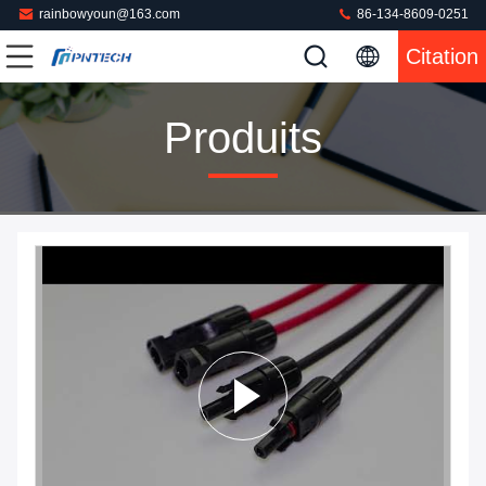
rainbowyoun@163.com
86-134-8609-0251
Citation
Produits