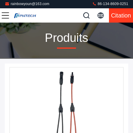
rainbowyoun@163.com
86-134-8609-0251
Citation
Produits