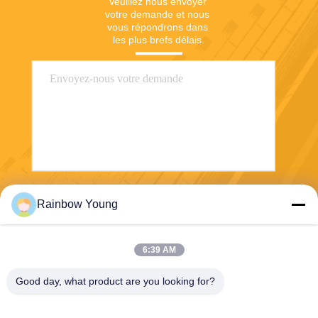
Veuillez nous envoyer 
votre demande et nous 
vous répondrons dans 
les plus brefs délais.
Envoyez
Rainbow Young
6:39 AM
Good day, what product are you looking for?
ZHEJIANG PNTECH TECHNOLOGY CO.,