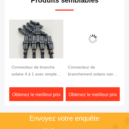
Produits semblables
Connecteur de branche
Connecteur de
6 
ec
solaire 4 à 1 avec simple
branchement solaire sans
IP
es
assemblage, matériau
halogène, résistant aux UV
0,
PPO anti-UV et capacité
et à faible émission de
lé
ix
Obtenez le meilleur prix
Obtenez le meilleur prix
Ob
re
de charge élevée
fumée, avec câble solaire
pa
4mm2
Envoyez votre enquête