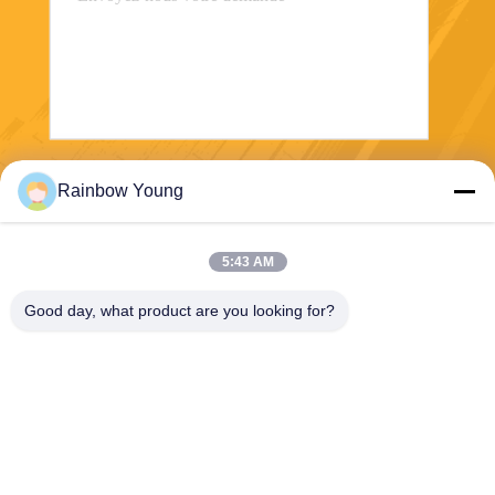
Envoyez
Rainbow Young
5:43 AM
Good day, what product are you looking for?
ZHEJIANG PNTECH TECHNOLOGY CO.,
LTD
rainbowyoun@163.com
86-134-8609-0251
N° 108, section ouest de l'av