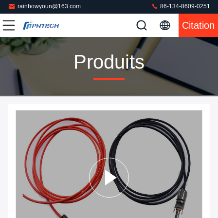
rainbowyoun@163.com
86-134-8609-0251
Citation
Produits