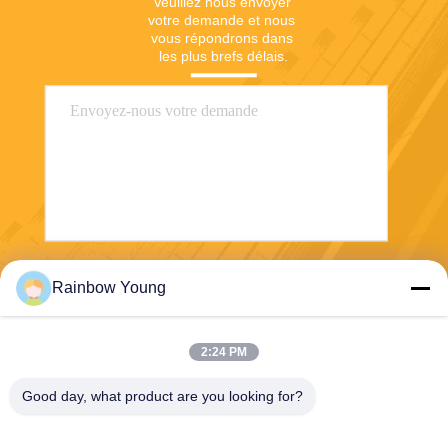
Veuillez nous envoyer 
votre demande et nous 
vous répondrons dans 
les plus brefs délais.
Envoyez
Rainbow Young
2:24 PM
Good day, what product are you looking for?
ZHEJIANG PNTECH TECHNOLOGY CO.,