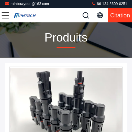
rainbowyoun@163.com
86-134-8609-0251
Citation
Produits