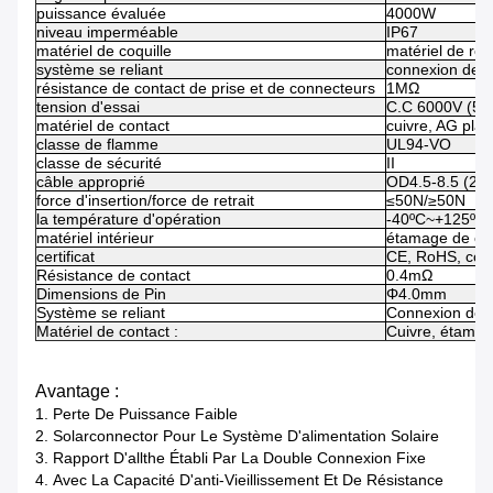
puissance évaluée
4000W
niveau imperméable
IP67
matériel de coquille
matériel de rés
système se reliant
connexion de 
résistance de contact de prise et de connecteurs
1MΩ
tension d'essai
C.C 6000V (50
matériel de contact
cuivre, AG pla
classe de flamme
UL94-VO
classe de sécurité
II
câble approprié
OD4.5-8.5 (2.
force d'insertion/force de retrait
≤50N/≥50N
la température d'opération
-40ºC~+125ºC
matériel intérieur
étamage de cu
certificat
CE, RoHS, ccc
Résistance de contact
0.4mΩ
Dimensions de Pin
Φ4.0mm
Système se reliant
Connexion de c
Matériel de contact :
Cuivre, étampé
Avantage :
1.
Perte De Puissance Faible
2.
Solarconnector Pour Le Système D'alimentation Solaire
3.
Rapport D'allthe Établi Par La Double Connexion Fixe
4.
Avec La Capacité D'anti-Vieillissement Et De Résistance