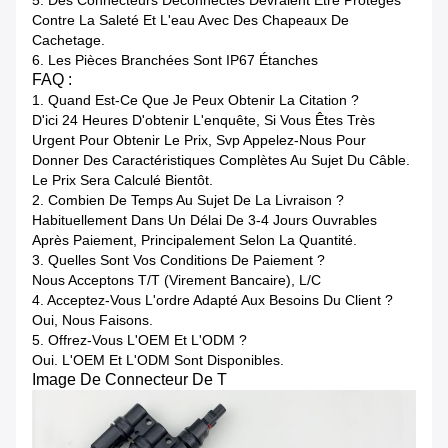
5. Des Connecteurs Déconnectés Devraient Être Protégés
Contre La Saleté Et L'eau Avec Des Chapeaux De
Cachetage.
6. Les Pièces Branchées Sont IP67 Étanches
FAQ :
1. Quand Est-Ce Que Je Peux Obtenir La Citation ?
D'ici 24 Heures D'obtenir L'enquête, Si Vous Êtes Très
Urgent Pour Obtenir Le Prix, Svp Appelez-Nous Pour
Donner Des Caractéristiques Complètes Au Sujet Du Câble.
Le Prix Sera Calculé Bientôt.
2. Combien De Temps Au Sujet De La Livraison ?
Habituellement Dans Un Délai De 3-4 Jours Ouvrables
Après Paiement, Principalement Selon La Quantité.
3. Quelles Sont Vos Conditions De Paiement ?
Nous Acceptons T/T (virement Bancaire), L/C
4. Acceptez-Vous L'ordre Adapté Aux Besoins Du Client ?
Oui, Nous Faisons.
5. Offrez-Vous L'OEM Et L'ODM ?
Oui. L'OEM Et L'ODM Sont Disponibles.
Image De Connecteur De T