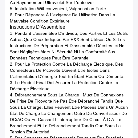
Au Rayonnement Ultraviolet Sur L'outcover
5.
Installation Withconvenient, Vulgarisation Forte
6.
Pour Répondre À L'exigence De Utilisation Dans La
Mauvaise Condition Extérieure
Instructions D'Assemblée
1. Pendant L'assemblée D'individu, Des Parties Et Les Outils
Autres Que Ceux Indiqués Par R&X Sont Utilisés Ou Si Les
Instructions De Préparation Et D'assemblée Décrites Ici Ne
Sont Négligées Alors Ni Sécurité Ni La Conformité Aux
Données Techniques Peut Être Garantie.
2. Pour La Protection Contre La Décharge Électrique, Des
Connecteurs De Picovolte Doivent Être Isolés Dans
L'alimentation D'énergie Tout En Étant Réuni Ou Démonté.
3. Le Produit Final Doit Assurer La Protection Contre La
Décharge Électrique.
4. Débranchement Sous La Charge : Muct De Connexions
De Prise De Picovolte Ne Pas Être Débranché Tandis Que
Sous La Charge. Elles Peuvent Être Placées Dans Un Aucun
État De Charge Le Changement Outre Du Convertisseur De
DC/AC Ou En Cassant L'interrupteur De Circuit À C.A. Le
Branchement Et Le Débranchement Tandis Que Sous La
Tension Est Autorisé.