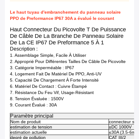
Le haut tuyau d'embranchement du panneau solaire
PPO de Preformance IP67 30A a évalué le courant
Haut Connecteur Du Picovolte T De Puissance
De Câble De La Branche De Panneau Solaire
De La CE IP67 De Preformance 5 À 1
Description :
1. Assemblage Simple, Facile À Utiliser
2. Approprié Pour Différentes Tailles De Câble De Picovolte
3. Catégorie Imperméable : IP67
4. Logement Fait De Matériel De PPO, Anti-UV
5. Capacité De Chargement À Forte Intensité
6. Matériel De Contact : Cuivre Étampé
7. Résistance Du Feu Vif, Usage-Résistant
8. Tension Évaluée : 1500V
9. Courant Évalué : 30A
Paramètre principal
Nom de produit
connecteur sol
estimation de tension
≤DC 1000V
estimation actuelle
≤30A (3.5-6mm
degré de pollution
CAT III/2