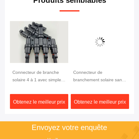
Produits semblables
Connecteur de branche
Connecteur de
6 
ec
solaire 4 à 1 avec simple
branchement solaire sans
IP
es
assemblage, matériau
halogène, résistant aux UV
0,
PPO anti-UV et capacité
et à faible émission de
lé
ix
Obtenez le meilleur prix
Obtenez le meilleur prix
Ob
re
de charge élevée
fumée, avec câble solaire
pa
4mm2
Envoyez votre enquête