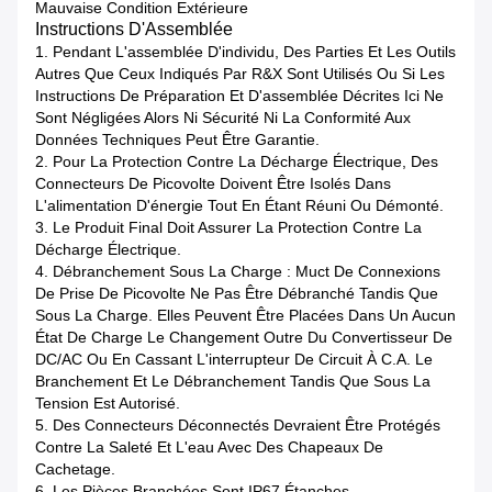
Mauvaise Condition Extérieure
Instructions D'Assemblée
1. Pendant L'assemblée D'individu, Des Parties Et Les Outils
Autres Que Ceux Indiqués Par R&X Sont Utilisés Ou Si Les
Instructions De Préparation Et D'assemblée Décrites Ici Ne
Sont Négligées Alors Ni Sécurité Ni La Conformité Aux
Données Techniques Peut Être Garantie.
2. Pour La Protection Contre La Décharge Électrique, Des
Connecteurs De Picovolte Doivent Être Isolés Dans
L'alimentation D'énergie Tout En Étant Réuni Ou Démonté.
3. Le Produit Final Doit Assurer La Protection Contre La
Décharge Électrique.
4. Débranchement Sous La Charge : Muct De Connexions
De Prise De Picovolte Ne Pas Être Débranché Tandis Que
Sous La Charge. Elles Peuvent Être Placées Dans Un Aucun
État De Charge Le Changement Outre Du Convertisseur De
DC/AC Ou En Cassant L'interrupteur De Circuit À C.A. Le
Branchement Et Le Débranchement Tandis Que Sous La
Tension Est Autorisé.
5. Des Connecteurs Déconnectés Devraient Être Protégés
Contre La Saleté Et L'eau Avec Des Chapeaux De
Cachetage.
6. Les Pièces Branchées Sont IP67 Étanches