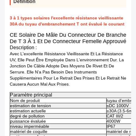
Définition
3 à 1 types solaires l'excellente résistance vieillissante
30A du tuyau d'embranchement T ont évalué le courant
CE Solaire De Mâle Du Connecteur De Branche
De T 3 À 1 Et De Connecteur Femelle Approuvé
Description :
Avec L'excellente Résistance Vieillissante Et La Résistance
UV, Elle Peut Être Employée Dans L'environnement Dur. La
Jonction De Câble Adopte Des Moyens De Rivet Et De
Serrure. Elle N'a Pas Besoin Des Instruments
Supplémentaires Pour Le Retrait Des Prises Et Le Retrait Ne
Causera Aucun Mal Aux Prises.
Paramètre principal
Nom de produit
tuyau d'embra
estimation de tension
≤DC 1000V
estimation actuelle
≤30A (3.5-6mm
degré de pollution
CAT III/2
puissance évaluée
4000W
niveau imperméable
IP67
matériel de coquille
matériel de rés