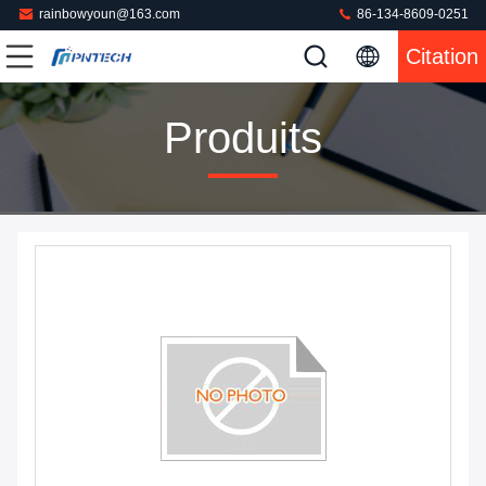
rainbowyoun@163.com
86-134-8609-0251
Citation
Produits