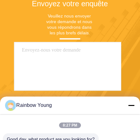
Envoyez votre enquête
Veuillez nous envoyer 
votre demande et nous 
vous répondrons dans 
les plus brefs délais.
Envoyez
Rainbow Young
8:27 PM
Good day, what product are you looking for?