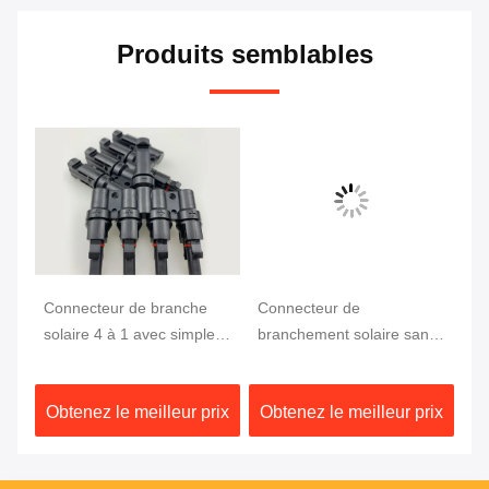
Produits semblables
Connecteur de branche
Connecteur de
6 
ec
solaire 4 à 1 avec simple
branchement solaire sans
IP
es
assemblage, matériau
halogène, résistant aux UV
0,
PPO anti-UV et capacité
et à faible émission de
lé
ix
Obtenez le meilleur prix
Obtenez le meilleur prix
Ob
re
de charge élevée
fumée, avec câble solaire
pa
4mm2