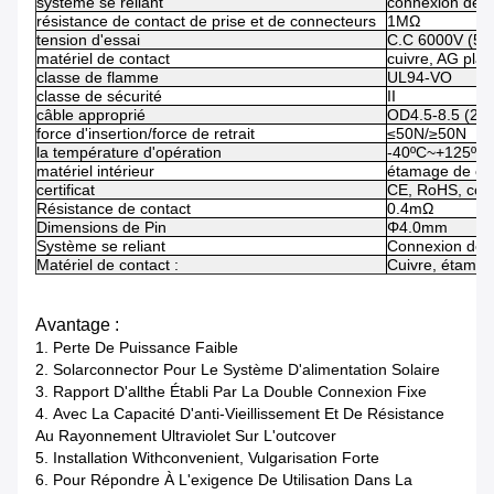
système se reliant
connexion de 
résistance de contact de prise et de connecteurs
1MΩ
tension d'essai
C.C 6000V (50
matériel de contact
cuivre, AG pla
classe de flamme
UL94-VO
classe de sécurité
II
câble approprié
OD4.5-8.5 (2.
force d'insertion/force de retrait
≤50N/≥50N
la température d'opération
-40ºC~+125ºC
matériel intérieur
étamage de cu
certificat
CE, RoHS, ccc
Résistance de contact
0.4mΩ
Dimensions de Pin
Φ4.0mm
Système se reliant
Connexion de c
Matériel de contact :
Cuivre, étampé
Avantage :
1.
Perte De Puissance Faible
2.
Solarconnector Pour Le Système D'alimentation Solaire
3.
Rapport D'allthe Établi Par La Double Connexion Fixe
4.
Avec La Capacité D'anti-Vieillissement Et De Résistance
Au Rayonnement Ultraviolet Sur L'outcover
5.
Installation Withconvenient, Vulgarisation Forte
6.
Pour Répondre À L'exigence De Utilisation Dans La