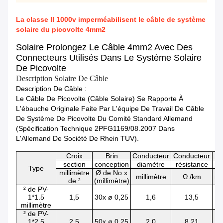
La classe II 1000v imperméabilisent le câble de système
solaire du picovolte 4mm2
Solaire Prolongez Le Câble 4mm2 Avec Des
Connecteurs Utilisés Dans Le Système Solaire
De Picovolte
Description Solaire De Câble
Description De Câble :
Le Câble De Picovolte (câble Solaire) Se Rapporte À
L'ébauche Originale Faite Par L'équipe De Travail De Câble
De Système De Picovolte Du Comité Standard Allemand
(spécification Technique 2PFG1169/08.2007 Dans
L'Allemand De Société De Rhein TUV).
Croix
Brin
Conducteur
Conducteur
E
section
conception
diamètre
résistance
di
Type
millimètre
Ø de No.x
millimètre
Ω /km
mi
de ²
(millimètre)
² de PV-
1*1.5
1,5
30x ø 0,25
1,6
13,5
millimètre
² de PV-
1*2.5
2,5
50x ø 0,25
2,0
8,21