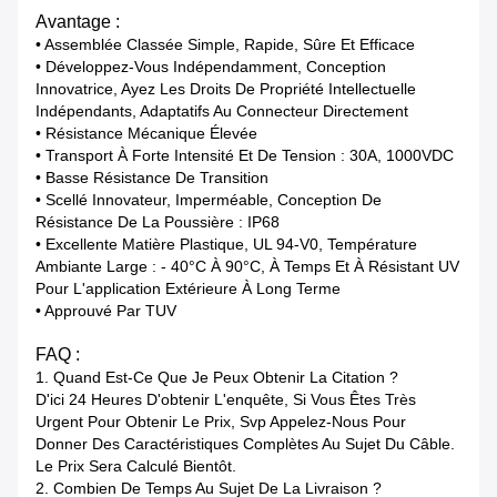
Avantage :
• Assemblée Classée Simple, Rapide, Sûre Et Efficace
• Développez-Vous Indépendamment, Conception
Innovatrice, Ayez Les Droits De Propriété Intellectuelle
Indépendants, Adaptatifs Au Connecteur Directement
• Résistance Mécanique Élevée
• Transport À Forte Intensité Et De Tension : 30A, 1000VDC
• Basse Résistance De Transition
• Scellé Innovateur, Imperméable, Conception De
Résistance De La Poussière : IP68
• Excellente Matière Plastique, UL 94-V0, Température
Ambiante Large : - 40°c À 90°c, À Temps Et À Résistant UV
Pour L'application Extérieure À Long Terme
• Approuvé Par TUV
FAQ :
1.
Quand Est-Ce Que Je Peux Obtenir La Citation ?
D'ici 24 Heures D'obtenir L'enquête, Si Vous Êtes Très
Urgent Pour Obtenir Le Prix, Svp Appelez-Nous Pour
Donner Des Caractéristiques Complètes Au Sujet Du Câble.
Le Prix Sera Calculé Bientôt.
2. Combien De Temps Au Sujet De La Livraison ?