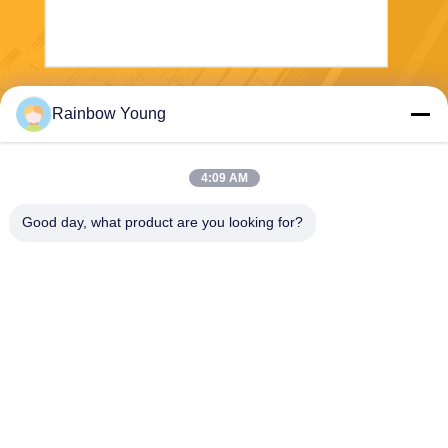
Envoyez
Rainbow Young
4:09 AM
Good day, what product are you looking for?
ZHEJIANG PNTECH TECHNOLOGY CO.,
LTD
rainbowyoun@163.com
86-134-8609-0251
N° 108, section ouest de l'av
enue Yinxian, district de Hais
hu, NINGBO, CHINE 315010