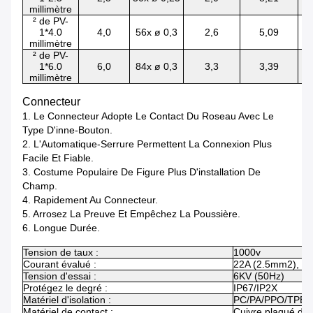
millimètre
² de PV-
1*4.0
4,0
56x ø 0,3
2,6
5,09
millimètre
² de PV-
1*6.0
6,0
84x ø 0,3
3,3
3,39
millimètre
Connecteur
1. Le Connecteur Adopte Le Contact Du Roseau Avec Le
Type D'inne-Bouton.
2. L'Automatique-Serrure Permettent La Connexion Plus
Facile Et Fiable.
3. Costume Populaire De Figure Plus D'installation De
Champ.
4. Rapidement Au Connecteur.
5. Arrosez La Preuve Et Empêchez La Poussière.
6. Longue Durée.
Tension de taux :
1000v
Courant évalué :
22A (2.5mm2), 3
Tension d'essai :
6KV (50Hz)
Protégez le degré :
IP67/IP2X
Matériel d'isolation :
PC/PA/PPO/TPE
Matériel de contact :
Cuivre plaqué d'a