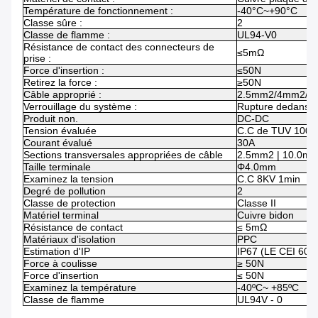
Température de fonctionnement :
-40°C~+90°C
Classe sûre :
2
Classe de flamme :
UL94-V0
Résistance de contact des connecteurs de
≤5mΩ
prise :
Force d'insertion :
≤50N
Retirez la force :
≥50N
Câble approprié :
2.5mm2/4mm2/6m
Verrouillage du système :
Rupture dedans
Produit non.
DC-DC
Tension évaluée
C.C de TUV 1000
Courant évalué
30A
Sections transversales appropriées de câble
2.5mm2 | 10.0m
Taille terminale
Φ4.0mm
Examinez la tension
C.C 8KV 1min
Degré de pollution
2
Classe de protection
Classe II
Matériel terminal
Cuivre bidon
Résistance de contact
≤ 5mΩ
Matériaux d'isolation
PPC
Estimation d'IP
IP67 (LE CEI 605
Force à coulisse
≥ 50N
Force d'insertion
≤ 50N
Examinez la température
-40ºC~ +85ºC
Classe de flamme
UL94V - 0