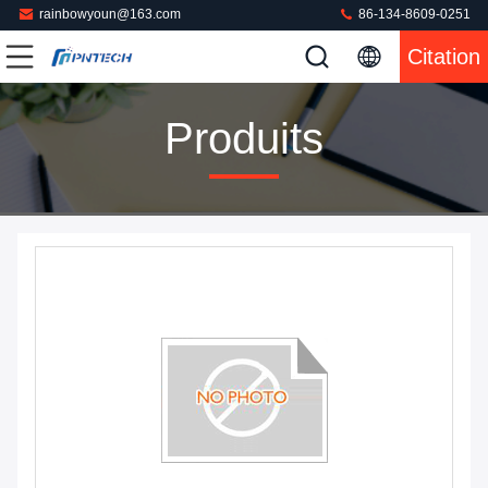
rainbowyoun@163.com
86-134-8609-0251
Citation
Produits