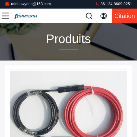
rainbowyoun@163.com
86-134-8609-0251
Citation
Produits