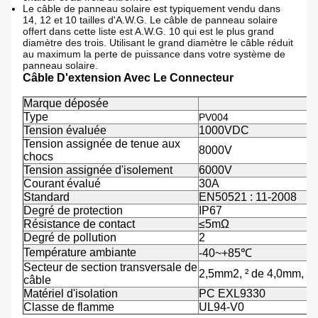
Le câble de panneau solaire est typiquement vendu dans
14, 12 et 10 tailles d'A.W.G. Le câble de panneau solaire
offert dans cette liste est A.W.G. 10 qui est le plus grand
diamètre des trois. Utilisant le grand diamètre le câble réduit
au maximum la perte de puissance dans votre système de
panneau solaire.
Câble D'extension Avec Le Connecteur
Marque déposée
Type
PV004
Tension évaluée
1000VDC
Tension assignée de tenue aux
8000V
chocs
Tension assignée d'isolement
6000V
Courant évalué
30A
Standard
EN50521 : 11-2008
Degré de protection
IP67
Résistance de contact
≤5mΩ
Degré de pollution
2
Température ambiante
-40~+85℃
Secteur de section transversale de
2,5mm2, ² de 4,0mm, 
câble
Matériel d'isolation
PC EXL9330
Classe de flamme
UL94-V0