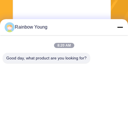
Rainbow Young
Envoyez
8:20 AM
Good day, what product are you looking for?
ZHEJIANG PNTECH TECHNOLOGY CO.,
LTD
rainbowyoun@163.com
86-134-8609-0251
N° 108, section ouest de l'av
enue Yinxian, district de Hais