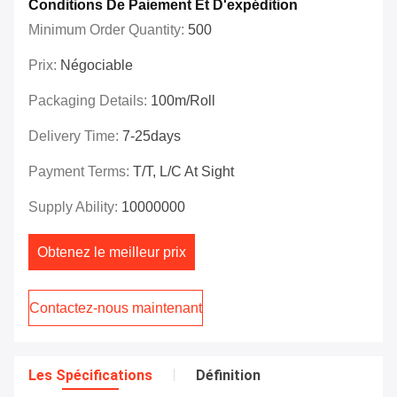
Conditions De Paiement Et D'expédition
Minimum Order Quantity:
500
Prix:
Négociable
Packaging Details:
100m/roll
Delivery Time:
7-25days
Payment Terms:
T/T, L/C At Sight
Supply Ability:
10000000
Obtenez le meilleur prix
Contactez-nous maintenant
Les Spécifications
Définition