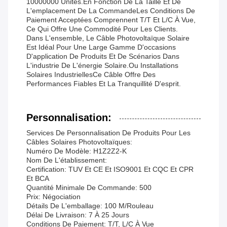
10000000 Unités.en Fonction De La Taille Et De
L'emplacement De La CommandeLes Conditions De
Paiement Acceptées Comprennent T/T Et L/C À Vue,
Ce Qui Offre Une Commodité Pour Les Clients.
Dans L'ensemble, Le Câble Photovoltaïque Solaire
Est Idéal Pour Une Large Gamme D'occasions
D'application De Produits Et De Scénarios Dans
L'industrie De L'énergie Solaire.ou Installations
Solaires IndustriellesCe Câble Offre Des
Performances Fiables Et La Tranquillité D'esprit.
Personnalisation:
Services De Personnalisation De Produits Pour Les
Câbles Solaires Photovoltaïques:
Numéro De Modèle: H1Z2Z2-K
Nom De L'établissement:
Certification: TUV Et CE Et ISO9001 Et CQC Et CPR
Et BCA
Quantité Minimale De Commande: 500
Prix: Négociation
Détails De L'emballage: 100 M/rouleau
Délai De Livraison: 7 À 25 Jours
Conditions De Paiement: T/T, L/C À Vue