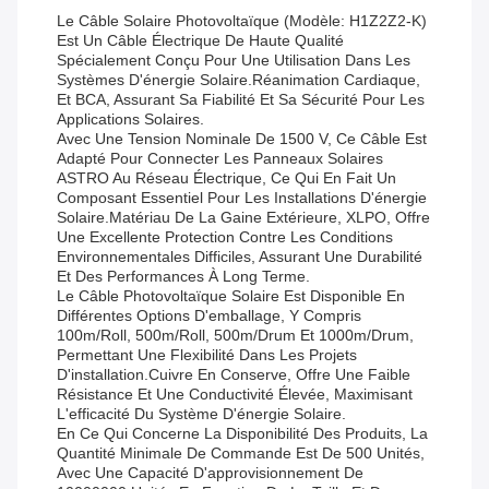
Le Câble Solaire Photovoltaïque (modèle: H1Z2Z2-K)
Est Un Câble Électrique De Haute Qualité
Spécialement Conçu Pour Une Utilisation Dans Les
Systèmes D'énergie Solaire.Réanimation Cardiaque,
Et BCA, Assurant Sa Fiabilité Et Sa Sécurité Pour Les
Applications Solaires.
Avec Une Tension Nominale De 1500 V, Ce Câble Est
Adapté Pour Connecter Les Panneaux Solaires
ASTRO Au Réseau Électrique, Ce Qui En Fait Un
Composant Essentiel Pour Les Installations D'énergie
Solaire.Matériau De La Gaine Extérieure, XLPO, Offre
Une Excellente Protection Contre Les Conditions
Environnementales Difficiles, Assurant Une Durabilité
Et Des Performances À Long Terme.
Le Câble Photovoltaïque Solaire Est Disponible En
Différentes Options D'emballage, Y Compris
100m/roll, 500m/roll, 500m/drum Et 1000m/drum,
Permettant Une Flexibilité Dans Les Projets
D'installation.cuivre En Conserve, Offre Une Faible
Résistance Et Une Conductivité Élevée, Maximisant
L'efficacité Du Système D'énergie Solaire.
En Ce Qui Concerne La Disponibilité Des Produits, La
Quantité Minimale De Commande Est De 500 Unités,
Avec Une Capacité D'approvisionnement De