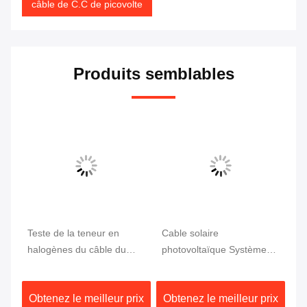
câble de C.C de picovolte
Produits semblables
Teste de la teneur en
Cable solaire
Ca
halogènes du câble du
photovoltaïque Système
ph
n
système solaire
hybride solaire
hy
photovoltaïque hybride à
photovoltaïque câble
mm
ix
Obtenez le meilleur prix
Obtenez le meilleur prix
Ob
tension constante de 1500
adapté à une plage de
pe