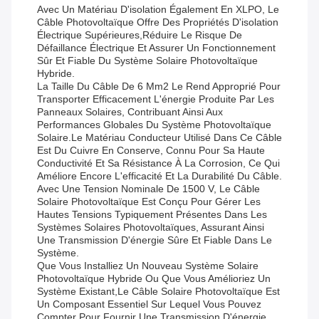
Avec Un Matériau D'isolation Également En XLPO, Le
Câble Photovoltaïque Offre Des Propriétés D'isolation
Électrique Supérieures,réduire Le Risque De
Défaillance Électrique Et Assurer Un Fonctionnement
Sûr Et Fiable Du Système Solaire Photovoltaïque
Hybride.
La Taille Du Câble De 6 Mm2 Le Rend Approprié Pour
Transporter Efficacement L'énergie Produite Par Les
Panneaux Solaires, Contribuant Ainsi Aux
Performances Globales Du Système Photovoltaïque
Solaire.Le Matériau Conducteur Utilisé Dans Ce Câble
Est Du Cuivre En Conserve, Connu Pour Sa Haute
Conductivité Et Sa Résistance À La Corrosion, Ce Qui
Améliore Encore L'efficacité Et La Durabilité Du Câble.
Avec Une Tension Nominale De 1500 V, Le Câble
Solaire Photovoltaïque Est Conçu Pour Gérer Les
Hautes Tensions Typiquement Présentes Dans Les
Systèmes Solaires Photovoltaïques, Assurant Ainsi
Une Transmission D'énergie Sûre Et Fiable Dans Le
Système.
Que Vous Installiez Un Nouveau Système Solaire
Photovoltaïque Hybride Ou Que Vous Amélioriez Un
Système Existant,Le Câble Solaire Photovoltaïque Est
Un Composant Essentiel Sur Lequel Vous Pouvez
Compter Pour Fournir Une Transmission D'énergie