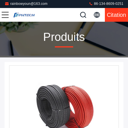
rainbowyoun@163.com
86-134-8609-0251
Citation
Produits