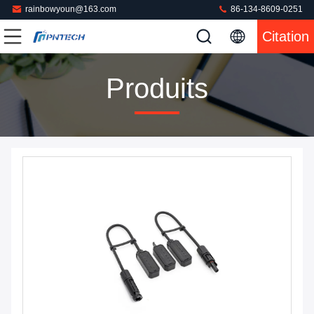
rainbowyoun@163.com
86-134-8609-0251
Citation
Produits