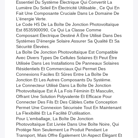
Essentiel Du Système Électrique Qui Convertit La
Lumière Du Soleil En Électricité Utilisable., Ce Qui En
Fait Une Composante Cruciale Dans Le Domaine De
L'énergie Verte.
Le Code HS De La Boîte De Jonction Photovoltaïque
Est 8535900090, Ce Qui La Classe Comme
Composant Électrique Destiné À Être Utilisé Dans Des
Systèmes D'énergie Solaire.assurer Sa Qualité Et Sa
Sécurité Élevées.
La Boîte De Jonction Photovoltaïque Est Compatible
Avec Divers Types De Cellules Solaires Et Peut Être
Utilisée Dans Les Installations De Panneaux Solaires
Résidentiels Et Commerciaux.qui Permet Des
Connexions Faciles Et Sûres Entre La Boîte De
Jonction Et Les Autres Composants Du Système.
Le Connecteur Utilisé Dans La Boîte De Jonction
Photovoltaïque Est À La Fois Féminin Et Masculin,
Offrant Une Solution Polyvalente Et Efficace Pour
Connecter Des Fils Et Des Câbles.Cette Conception
Permet Une Connexion Sécurisée Tout En Maintenant
La Flexibilité Et La Facilité D'utilisation.
Pour L'emballage, La Boîte De Jonction
Photovoltaïque Est Livrée Dans Une Boîte Noire, Qui
Protège Non Seulement Le Produit Pendant Le
Transport, Mais Offre Également Un Aspect Élégant Et