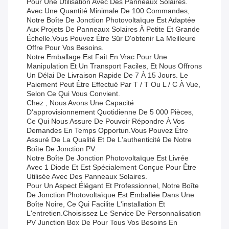
Pour Une Utilisation Avec Des Panneaux Solaires.
Avec Une Quantité Minimale De 100 Commandes,
Notre Boîte De Jonction Photovoltaïque Est Adaptée
Aux Projets De Panneaux Solaires À Petite Et Grande
Échelle.vous Pouvez Être Sûr D'obtenir La Meilleure
Offre Pour Vos Besoins.
Notre Emballage Est Fait En Vrac Pour Une
Manipulation Et Un Transport Faciles, Et Nous Offrons
Un Délai De Livraison Rapide De 7 À 15 Jours. Le
Paiement Peut Être Effectué Par T / T Ou L / C À Vue,
Selon Ce Qui Vous Convient.
Chez , Nous Avons Une Capacité
D'approvisionnement Quotidienne De 5 000 Pièces,
Ce Qui Nous Assure De Pouvoir Répondre À Vos
Demandes En Temps Opportun.vous Pouvez Être
Assuré De La Qualité Et De L'authenticité De Notre
Boîte De Jonction PV.
Notre Boîte De Jonction Photovoltaïque Est Livrée
Avec 1 Diode Et Est Spécialement Conçue Pour Être
Utilisée Avec Des Panneaux Solaires.
Pour Un Aspect Élégant Et Professionnel, Notre Boîte
De Jonction Photovoltaïque Est Emballée Dans Une
Boîte Noire, Ce Qui Facilite L'installation Et
L'entretien.Choisissez Le Service De Personnalisation
PV Junction Box De Pour Tous Vos Besoins En