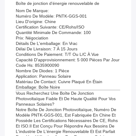
Boîte de jonction d'énergie renouvelable de
Nom De Marque:
Numéro De Modèle: PNTK-GGS-001
Lieu D'origine: Chine
Certification Suivante: CE/Rohs/ISO
Quantité Minimale De Commande: 100
Prix: Négociation
Détails De L'emballage: En Vrac
Délai De Livraison: 7 À 15 Jours
Conditions De Paiement: T/T Ou L/C À Vue
Capacité D'approvisionnement: 5 000 Pièces Par Jour
Code Hs: 8535900090
Nombre De Diodes: 1 Pièce
Application: Panneau Solaire
Matériau De Contact: Cuivre Plaqué En Étain
Emballage: Boîte Noire
Vous Recherchez Une Boîte De Jonction
Photovoltaïque Fiable Et De Haute Qualité Pour Vos
Panneaux Solaires?
Notre Boîte De Jonction Photovoltaïque, Numéro De
Modèle PNTK-GGS-001, Est Fabriquée En Chine Et
Possède Les Certifications Nécessaires De CE, Rohs
Et ISO.Il Est Conçu Pour Répondre Aux Besoins De
L'industrie De L'énergie Renouvelable Et Est Parfait