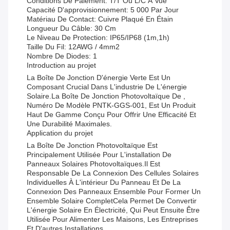
Conditions De Paiement: T/T Ou L/C À Vue
Capacité D'approvisionnement: 5 000 Par Jour
Matériau De Contact: Cuivre Plaqué En Étain
Longueur Du Câble: 30 Cm
Le Niveau De Protection: IP65/IP68 (1m,1h)
Taille Du Fil: 12AWG / 4mm2
Nombre De Diodes: 1
Introduction au projet
La Boîte De Jonction D'énergie Verte Est Un
Composant Crucial Dans L'industrie De L'énergie
Solaire.La Boîte De Jonction Photovoltaïque De ,
Numéro De Modèle PNTK-GGS-001, Est Un Produit
Haut De Gamme Conçu Pour Offrir Une Efficacité Et
Une Durabilité Maximales.
Application du projet
La Boîte De Jonction Photovoltaïque Est
Principalement Utilisée Pour L'installation De
Panneaux Solaires Photovoltaïques.Il Est
Responsable De La Connexion Des Cellules Solaires
Individuelles À L'intérieur Du Panneau Et De La
Connexion Des Panneaux Ensemble Pour Former Un
Ensemble Solaire CompletCela Permet De Convertir
L'énergie Solaire En Électricité, Qui Peut Ensuite Être
Utilisée Pour Alimenter Les Maisons, Les Entreprises
Et D'autres Installations.