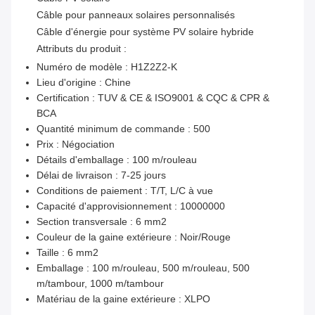
Câble pour panneaux solaires personnalisés
Câble d'énergie pour système PV solaire hybride
Attributs du produit :
Numéro de modèle :
H1Z2Z2-K
Lieu d'origine :
Chine
Certification :
TUV & CE & ISO9001 & CQC & CPR &
BCA
Quantité minimum de commande :
500
Prix :
Négociation
Détails d'emballage :
100 m/rouleau
Délai de livraison :
7-25 jours
Conditions de paiement :
T/T, L/C à vue
Capacité d'approvisionnement :
10000000
Section transversale :
6 mm2
Couleur de la gaine extérieure :
Noir/Rouge
Taille :
6 mm2
Emballage :
100 m/rouleau, 500 m/rouleau, 500
m/tambour, 1000 m/tambour
Matériau de la gaine extérieure :
XLPO