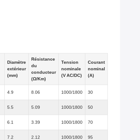
Résistance
Diamètre
Tension
Courant
du
extérieur
nominale
nominal
conducteur
(mm)
(V AC/DC)
(A)
(Ω/Km)
4.9
8.06
1000/1800
30
5.5
5.09
1000/1800
50
6.1
3.39
1000/1800
70
7.2
2.12
1000/1800
95