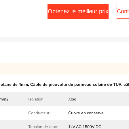
Obtenez le meilleur prix
Cont
solaire de 4mm
,
Câble de picovolte de panneau solaire de TUV
,
câ
 4mm2
Isolation:
Xlpo
Conducteur:
Cuivre en conserve
Tension de taux:
1kV AC 1500V DC