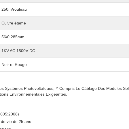
250m/rouleau
Cuivre étamé
56/0.285mm
1KV AC 1500V DC
Noir et Rouge
es Systèmes Photovoltaïques, Y Compris Le Câblage Des Modules So
tions Environnementales Exigeantes.
 605:2008)
 de vie de 25 ans