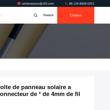
rainbowyoun@163.com
86-134-8609-0251
s
Citation
French
olte de panneau solaire a
connecteur de ² de 4mm de fil