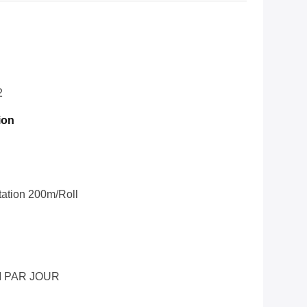
2
ion
tation 200m/roll
M PAR JOUR