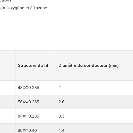
ectrons
, à l'oxygène et à l'ozone
Structure du fil
Diamètre du conducteur (mm)
48XΦ0.285
2
56XΦ0.285
2.6
84XΦ0.285
3.3
80XΦ0.40
4.4