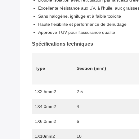
Double isolation avec réticulation par faisceau d'él
Excellente résistance aux UV, à l'huile, aux graisses
Sans halogène, ignifuge et à faible toxicité
Haute flexibilité et performance de dénudage
Approuvé TUV pour l'assurance qualité
Spécifications techniques
Type
Section (mm²)
1X2.5mm2
2.5
1X4.0mm2
4
1X6.0mm2
6
1X10mm2
10