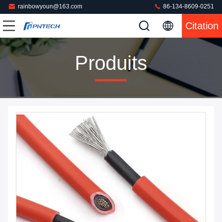
rainbowyoun@163.com
86-134-8609-0251
Citation
Produits