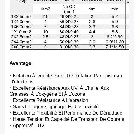
TYPE
con
No.OD
mm2
mm
mm
(mm)
1X2.5mm2
2.5
48XΦ0.28
2
5.2
1X4.0mm2
4
56XΦ0.28
2.6
5.9
1X6.0mm2
6
84XΦ0.28
3.3
6.6
1X10mm2
10
80XΦ0.40
4.4
8.3
2X2.5mm2
2.5
48XΦ0.25
2
6.2*9.90
2X4.0mm2
4
56XΦ0.30
2.6
6.9*11.30
2X6.0mm2
6
81XΦ0.30
3.3
7.1*14.50
Avantage :
·
Isolation À Double Paroi. Réticulation Par Faisceau
D'électrons
·
Excellente Résistance Aux UV, À L'huile, Aux
Graisses, À L'oxygène Et À L'ozone
·
Excellente Résistance À L'abrasion
·
Sans Halogène, Ignifuge, Faible Toxicité
·
Excellente Flexibilité Et Performance De Dénudage
·
Haute Tension Et Capacité De Transport De Courant
·
Approuvé TUV