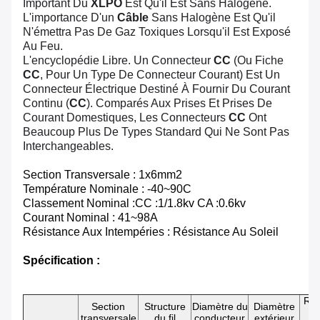
Important Du
XLPO
Est Qu'il Est Sans Halogène.
L'importance D'un
Câble
Sans Halogène Est Qu'il
N'émettra Pas De Gaz Toxiques Lorsqu'il Est Exposé
Au Feu.
L'encyclopédie Libre. Un Connecteur
CC
(ou Fiche
CC
, Pour Un Type De Connecteur Courant) Est Un
Connecteur Électrique Destiné À Fournir Du Courant
Continu (
CC
). Comparés Aux Prises Et Prises De
Courant Domestiques, Les Connecteurs
CC
Ont
Beaucoup Plus De Types Standard Qui Ne Sont Pas
Interchangeables.
Section Transversale : 1x6mm
2
Température Nominale : -40~90C
Classement Nominal :
CC :
1/1.8kv
CA :
0.6kv
Courant Nominal : 41~98A
Résistance Aux Intempéries : Résistance Au Soleil
Spécification :
Rés
Section
Structure
Diamètre du
Diamètre
transversale
du fil
conducteur
extérieur