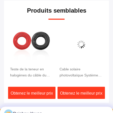
Produits semblables
Teste de la teneur en
Cable solaire
Ca
halogènes du câble du
photovoltaïque Système
ph
n
système solaire
hybride solaire
hy
photovoltaïque hybride à
photovoltaïque câble
mm
ix
Obtenez le meilleur prix
Obtenez le meilleur prix
Ob
tension constante de 1500
adapté à une plage de
pe
e
V EN60754 1 EN60754 2
température de moins 40 à
da
Conçu pour la
plus 90 degrés Celsius
d'
transmission d'énergie
durable