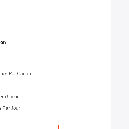
ion
0pcs Par Carton
tern Union
 Par Jour