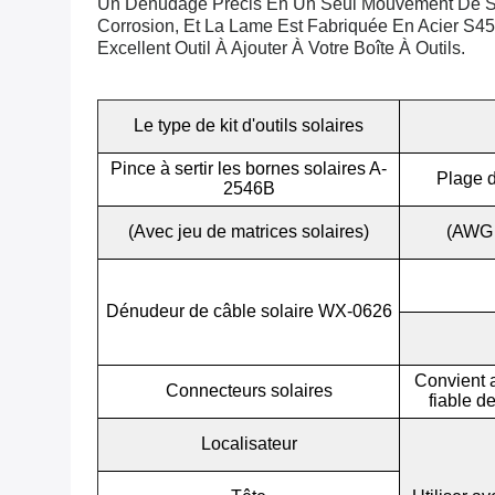
Un Dénudage Précis En Un Seul Mouvement De Ser
Corrosion, Et La Lame Est Fabriquée En Acier S45C
Excellent Outil À Ajouter À Votre Boîte À Outils.
Le type de kit d'outils solaires
Pince à sertir les bornes solaires A-
Plage d
2546B
(Avec jeu de matrices solaires)
(AWG 
Dénudeur de câble solaire WX-0626
Convient a
Connecteurs solaires
fiable d
Localisateur