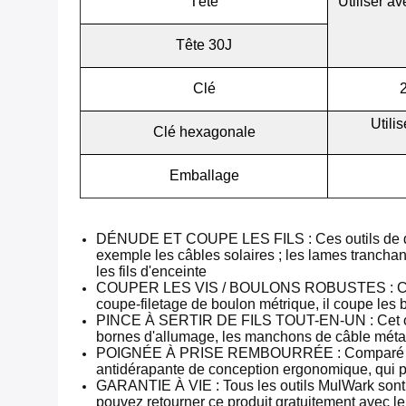
Tête
Utiliser av
Tête 30J
Clé
2
Utili
Clé hexagonale
Emballage
DÉNUDE ET COUPE LES FILS : Ces outils de dénud
exemple les câbles solaires ; les lames trancha
les fils d'enceinte
COUPER LES VIS / BOULONS ROBUSTES : Cisailles
coupe-filetage de boulon métrique, il coupe les b
PINCE À SERTIR DE FILS TOUT-EN-UN : Cet outil 
bornes d'allumage, les manchons de câble métalli
POIGNÉE À PRISE REMBOURRÉE : Comparé à la po
antidérapante de conception ergonomique, qui pe
GARANTIE À VIE : Tous les outils MulWark sont g
pouvez retourner ce produit gratuitement avec le