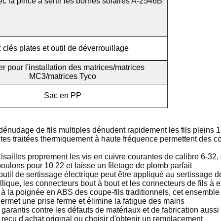
ec la pince à sertir les bornes solaires A-2546B
 clés plates et outil de déverrouillage
ser pour l'installation des matrices/matrices
MC3/matrices Tyco
Sac en PP
age de fils multiples dénudent rapidement les fils pleins 14,
ntes traitées thermiquement à haute fréquence permettent des c
 proprement les vis en cuivre courantes de calibre 6-32, 8-3
oulons pour 10 22 et laisse un filetage de plomb parfait
de sertissage électrique peut être appliqué au sertissage des
que, les connecteurs bout à bout et les connecteurs de fils à ex
ignée en ABS des coupe-fils traditionnels, cet ensemble pr
rmet une prise ferme et élimine la fatigue des mains
arantis contre les défauts de matériaux et de fabrication auss
 reçu d'achat original ou choisir d'obtenir un remplacement