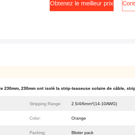
Obtenez le meilleur prix
Cont
 de 230mm
,
230mm ont isolé la strip-teaseuse solaire de câble
,
str
Stripping Range:
2.5/4/6mm²(14-10AWG)
Color:
Orange
Packing:
Blister pack