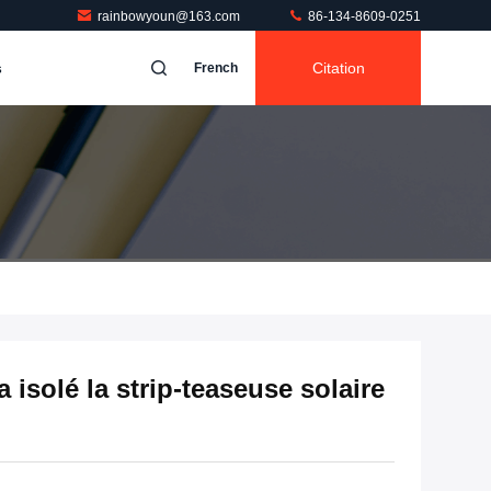
rainbowyoun@163.com
86-134-8609-0251
s
Citation
French
isolé la strip-teaseuse solaire