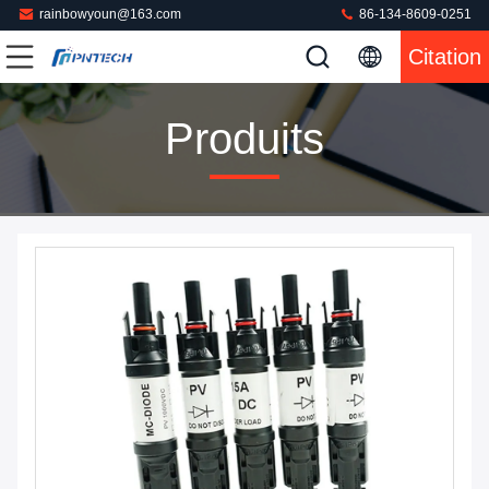
rainbowyoun@163.com
86-134-8609-0251
Citation
Produits