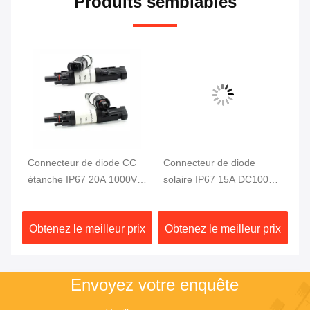
Produits semblables
ire
Connecteur de diode CC
Connecteur de diode
Co
étanche IP67 20A 1000V
solaire IP67 15A DC1000V
so
pour solaire
Boîtier PPO
sy
D
ix
Obtenez le meilleur prix
Obtenez le meilleur prix
Ob
Envoyez votre enquête