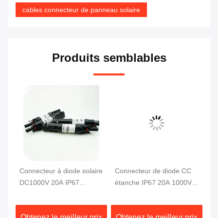
cables connecteur de panneau solaire
Produits semblables
Connecteur à diode solaire
Connecteur de diode CC
Co
DC1000V 20A IP67
étanche IP67 20A 1000V
so
étanche
pour solaire
Bo
ix
Obtenez le meilleur prix
Obtenez le meilleur prix
Ob