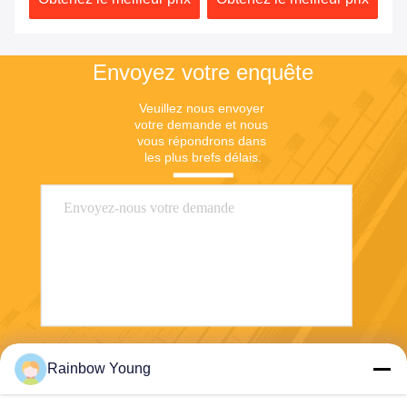
Envoyez votre enquête
Veuillez nous envoyer 
votre demande et nous 
vous répondrons dans 
les plus brefs délais.
Envoyez
Rainbow Young