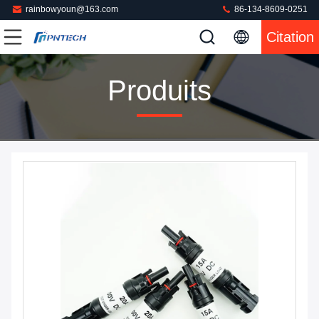
rainbowyoun@163.com
86-134-8609-0251
Citation
Produits