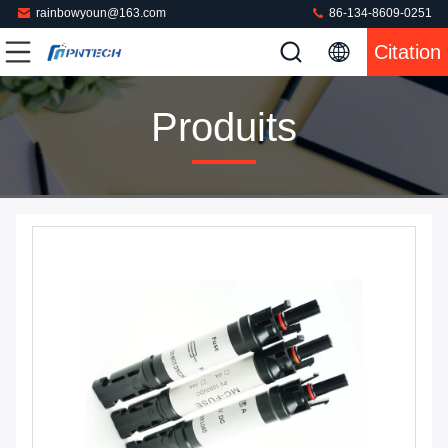
rainbowyoun@163.com
86-134-8609-0251
Citation
Produits