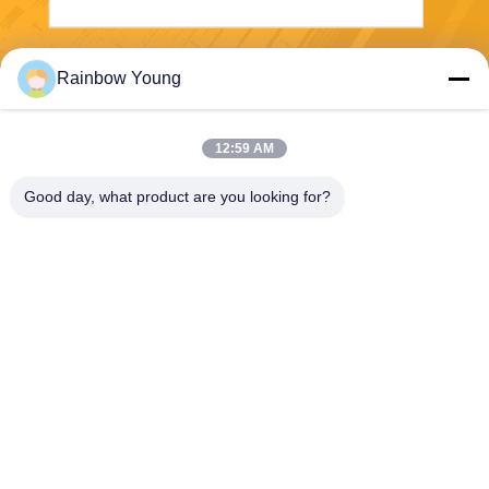
Envoyez
Rainbow Young
12:59 AM
Good day, what product are you looking for?
ZHEJIANG PNTECH TECHNOLOGY CO.,
LTD
rainbowyoun@163.com
86-134-8609-0251
N° 108, section ouest de l'av
enue Yinxian, district de Hais
hu, NINGBO, CHINE 315010