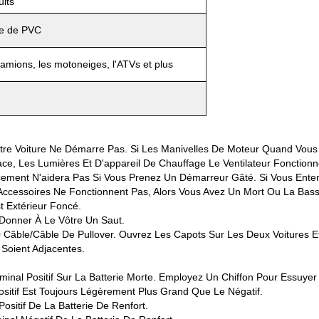
uits
te de PVC
camions, les motoneiges, l'ATVs et plus
tre Voiture Ne Démarre Pas. Si Les Manivelles De Moteur Quand Vous 
e, Les Lumières Et D'appareil De Chauffage Le Ventilateur Fonctionn
ent N'aidera Pas Si Vous Prenez Un Démarreur Gâté. Si Vous Enten
ccessoires Ne Fonctionnent Pas, Alors Vous Avez Un Mort Ou La Basse 
t Extérieur Foncé.
Donner À Le Vôtre Un Saut.
 Câble/câble De Pullover. Ouvrez Les Capots Sur Les Deux Voitures E
 Soient Adjacentes.
inal Positif Sur La Batterie Morte. Employez Un Chiffon Pour Essuyer
ositif Est Toujours Légèrement Plus Grand Que Le Négatif.
ositif De La Batterie De Renfort.