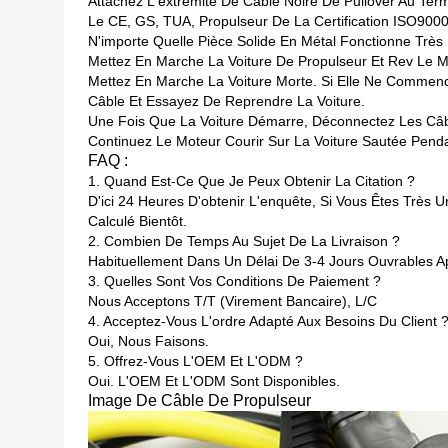
Attachez L'extrémité De Câble Noire De Pullover Au Term
Le CE, GS, TUA, Propulseur De La Certification ISO9000 
N'importe Quelle Pièce Solide En Métal Fonctionne Très 
Mettez En Marche La Voiture De Propulseur Et Rev Le M
Mettez En Marche La Voiture Morte. Si Elle Ne Commen
Câble Et Essayez De Reprendre La Voiture.
Une Fois Que La Voiture Démarre, Déconnectez Les Câbles 
Continuez Le Moteur Courir Sur La Voiture Sautée Penda
FAQ :
1. Quand Est-Ce Que Je Peux Obtenir La Citation ?
D'ici 24 Heures D'obtenir L'enquête, Si Vous Êtes Très 
Calculé Bientôt.
2. Combien De Temps Au Sujet De La Livraison ?
Habituellement Dans Un Délai De 3-4 Jours Ouvrables Ap
3. Quelles Sont Vos Conditions De Paiement ?
Nous Acceptons T/T (virement Bancaire), L/C
4. Acceptez-Vous L'ordre Adapté Aux Besoins Du Client 
Oui, Nous Faisons.
5. Offrez-Vous L'OEM Et L'ODM ?
Oui. L'OEM Et L'ODM Sont Disponibles.
Image De Câble De Propulseur