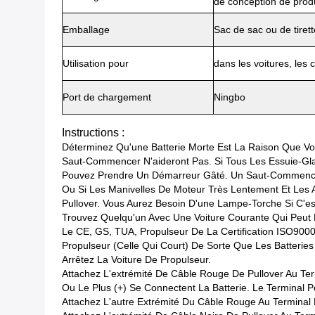
de conception de prod
Emballage
Sac de sac ou de tiret
Utilisation pour
dans les voitures, les 
Port de chargement
Ningbo
Instructions :
Déterminez Qu'une Batterie Morte Est La Raison Que Vo
Saut-Commencer N'aideront Pas. Si Tous Les Essuie-Glac
Pouvez Prendre Un Démarreur Gâté. Un Saut-Commencem
Ou Si Les Manivelles De Moteur Très Lentement Et Les A
Pullover. Vous Aurez Besoin D'une Lampe-Torche Si C'es
Trouvez Quelqu'un Avec Une Voiture Courante Qui Peut 
Le CE, GS, TUA, Propulseur De La Certification ISO9000
Propulseur (celle Qui Court) De Sorte Que Les Batteries
Arrêtez La Voiture De Propulseur.
Attachez L'extrémité De Câble Rouge De Pullover Au Term
Ou Le Plus (+) Se Connectent La Batterie. Le Terminal P
Attachez L'autre Extrémité Du Câble Rouge Au Terminal P