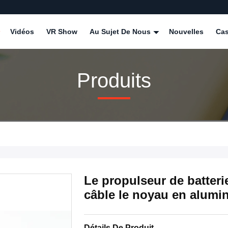
Vidéos
VR Show
Au Sujet De Nous
Nouvelles
Ca
Produits
Le propulseur de batteri
câble le noyau en alumin
Détails De Produit