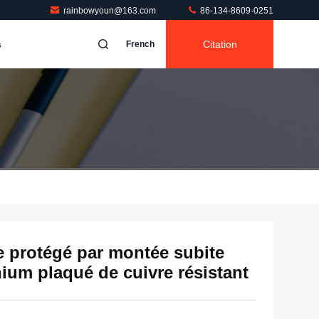
rainbowyoun@163.com
86-134-8609-0251
s
Citation
French
e protégé par montée subite
ium plaqué de cuivre résistant