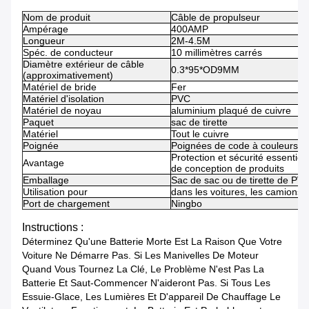
Nom de produit
Câble de propulseur
Ampérage
400AMP
Longueur
2M-4.5M
Spéc. de conducteur
10 millimètres carrés
Diamètre extérieur de câble
0.3*95*OD9MM
(approximativement)
Matériel de bride
Fer
Matériel d'isolation
PVC
Matériel de noyau
aluminium plaqué de cuivre
Paquet
sac de tirette
Matériel
Tout le cuivre
Poignée
Poignées de code à couleurs d'
Protection et sécurité essentiell
Avantage
de conception de produits
Emballage
Sac de sac ou de tirette de PV
Utilisation pour
dans les voitures, les camions, 
Port de chargement
Ningbo
Instructions :
Déterminez Qu'une Batterie Morte Est La Raison Que Votre
Voiture Ne Démarre Pas. Si Les Manivelles De Moteur
Quand Vous Tournez La Clé, Le Problème N'est Pas La
Batterie Et Saut-Commencer N'aideront Pas. Si Tous Les
Essuie-Glace, Les Lumières Et D'appareil De Chauffage Le