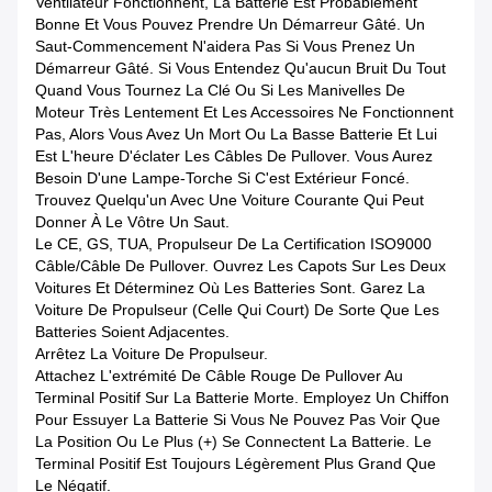
Ventilateur Fonctionnent, La Batterie Est Probablement
Bonne Et Vous Pouvez Prendre Un Démarreur Gâté. Un
Saut-Commencement N'aidera Pas Si Vous Prenez Un
Démarreur Gâté. Si Vous Entendez Qu'aucun Bruit Du Tout
Quand Vous Tournez La Clé Ou Si Les Manivelles De
Moteur Très Lentement Et Les Accessoires Ne Fonctionnent
Pas, Alors Vous Avez Un Mort Ou La Basse Batterie Et Lui
Est L'heure D'éclater Les Câbles De Pullover. Vous Aurez
Besoin D'une Lampe-Torche Si C'est Extérieur Foncé.
Trouvez Quelqu'un Avec Une Voiture Courante Qui Peut
Donner À Le Vôtre Un Saut.
Le CE, GS, TUA, Propulseur De La Certification ISO9000
Câble/câble De Pullover. Ouvrez Les Capots Sur Les Deux
Voitures Et Déterminez Où Les Batteries Sont. Garez La
Voiture De Propulseur (celle Qui Court) De Sorte Que Les
Batteries Soient Adjacentes.
Arrêtez La Voiture De Propulseur.
Attachez L'extrémité De Câble Rouge De Pullover Au
Terminal Positif Sur La Batterie Morte. Employez Un Chiffon
Pour Essuyer La Batterie Si Vous Ne Pouvez Pas Voir Que
La Position Ou Le Plus (+) Se Connectent La Batterie. Le
Terminal Positif Est Toujours Légèrement Plus Grand Que
Le Négatif.