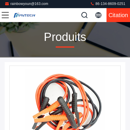
rainbowyoun@163.com
86-134-8609-0251
Citation
Produits