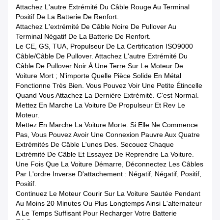
Attachez L'autre Extrémité Du Câble Rouge Au Terminal
Positif De La Batterie De Renfort.
Attachez L'extrémité De Câble Noire De Pullover Au
Terminal Négatif De La Batterie De Renfort.
Le CE, GS, TUA, Propulseur De La Certification ISO9000
Câble/câble De Pullover. Attachez L'autre Extrémité Du
Câble De Pullover Noir À Une Terre Sur Le Moteur De
Voiture Mort ; N'importe Quelle Pièce Solide En Métal
Fonctionne Très Bien. Vous Pouvez Voir Une Petite Étincelle
Quand Vous Attachez La Dernière Extrémité. C'est Normal.
Mettez En Marche La Voiture De Propulseur Et Rev Le
Moteur.
Mettez En Marche La Voiture Morte. Si Elle Ne Commence
Pas, Vous Pouvez Avoir Une Connexion Pauvre Aux Quatre
Extrémités De Câble L'unes Des. Secouez Chaque
Extrémité De Câble Et Essayez De Reprendre La Voiture.
Une Fois Que La Voiture Démarre, Déconnectez Les Câbles
Par L'ordre Inverse D'attachement : Négatif, Négatif, Positif,
Positif.
Continuez Le Moteur Courir Sur La Voiture Sautée Pendant
Au Moins 20 Minutes Ou Plus Longtemps Ainsi L'alternateur
A Le Temps Suffisant Pour Recharger Votre Batterie