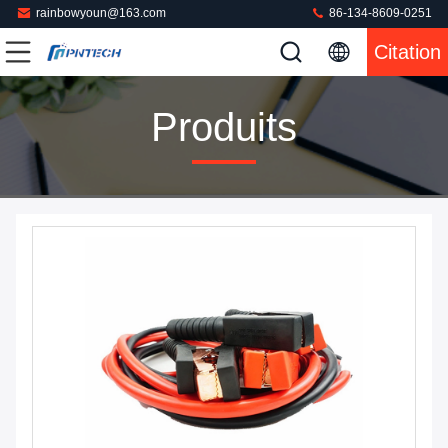
rainbowyoun@163.com
86-134-8609-0251
Citation
Produits