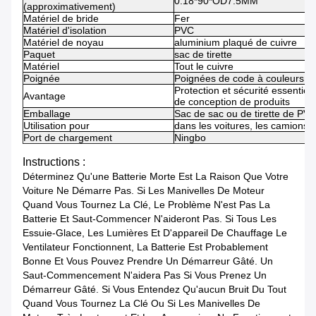
0.18*90*OD7.5MM
(approximativement)
Matériel de bride
Fer
Matériel d'isolation
PVC
Matériel de noyau
aluminium plaqué de cuivre
Paquet
sac de tirette
Matériel
Tout le cuivre
Poignée
Poignées de code à couleurs d'
Protection et sécurité essentiell
Avantage
de conception de produits
Emballage
Sac de sac ou de tirette de PV
Utilisation pour
dans les voitures, les camions, 
Port de chargement
Ningbo
Instructions :
Déterminez Qu'une Batterie Morte Est La Raison Que Votre
Voiture Ne Démarre Pas. Si Les Manivelles De Moteur
Quand Vous Tournez La Clé, Le Problème N'est Pas La
Batterie Et Saut-Commencer N'aideront Pas. Si Tous Les
Essuie-Glace, Les Lumières Et D'appareil De Chauffage Le
Ventilateur Fonctionnent, La Batterie Est Probablement
Bonne Et Vous Pouvez Prendre Un Démarreur Gâté. Un
Saut-Commencement N'aidera Pas Si Vous Prenez Un
Démarreur Gâté. Si Vous Entendez Qu'aucun Bruit Du Tout
Quand Vous Tournez La Clé Ou Si Les Manivelles De