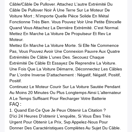
Câble/câble De Pullover. Attachez L'autre Extrémité Du
Câble De Pullover Noir À Une Terre Sur Le Moteur De
Voiture Mort ; N'importe Quelle Pièce Solide En Métal
Fonctionne Très Bien. Vous Pouvez Voir Une Petite Étincelle
Quand Vous Attachez La Dernière Extrémité. C'est Normal.
Mettez En Marche La Voiture De Propulseur Et Rev Le
Moteur.
Mettez En Marche La Voiture Morte. Si Elle Ne Commence
Pas, Vous Pouvez Avoir Une Connexion Pauvre Aux Quatre
Extrémités De Câble L'unes Des. Secouez Chaque
Extrémité De Câble Et Essayez De Reprendre La Voiture.
Une Fois Que La Voiture Démarre, Déconnectez Les Câbles
Par L'ordre Inverse D'attachement : Négatif, Négatif, Positif,
Positif.
Continuez Le Moteur Courir Sur La Voiture Sautée Pendant
Au Moins 20 Minutes Ou Plus Longtemps Ainsi L'alternateur
A Le Temps Suffisant Pour Recharger Votre Batterie
FAQ :
1. Quand Est-Ce Que Je Peux Obtenir La Citation ?
D'ici 24 Heures D'obtenir L'enquête, Si Vous Êtes Très
Urgent Pour Obtenir Le Prix, Svp Appelez-Nous Pour
Donner Des Caractéristiques Complètes Au Sujet Du Câble.