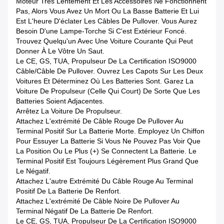
Moteur Très Lentement Et Les Accessoires Ne Fonctionnent
Pas, Alors Vous Avez Un Mort Ou La Basse Batterie Et Lui
Est L'heure D'éclater Les Câbles De Pullover. Vous Aurez
Besoin D'une Lampe-Torche Si C'est Extérieur Foncé.
Trouvez Quelqu'un Avec Une Voiture Courante Qui Peut
Donner À Le Vôtre Un Saut.
Le CE, GS, TUA, Propulseur De La Certification ISO9000
Câble/câble De Pullover. Ouvrez Les Capots Sur Les Deux
Voitures Et Déterminez Où Les Batteries Sont. Garez La
Voiture De Propulseur (celle Qui Court) De Sorte Que Les
Batteries Soient Adjacentes.
Arrêtez La Voiture De Propulseur.
Attachez L'extrémité De Câble Rouge De Pullover Au
Terminal Positif Sur La Batterie Morte. Employez Un Chiffon
Pour Essuyer La Batterie Si Vous Ne Pouvez Pas Voir Que
La Position Ou Le Plus (+) Se Connectent La Batterie. Le
Terminal Positif Est Toujours Légèrement Plus Grand Que
Le Négatif.
Attachez L'autre Extrémité Du Câble Rouge Au Terminal
Positif De La Batterie De Renfort.
Attachez L'extrémité De Câble Noire De Pullover Au
Terminal Négatif De La Batterie De Renfort.
Le CE, GS, TUA, Propulseur De La Certification ISO9000