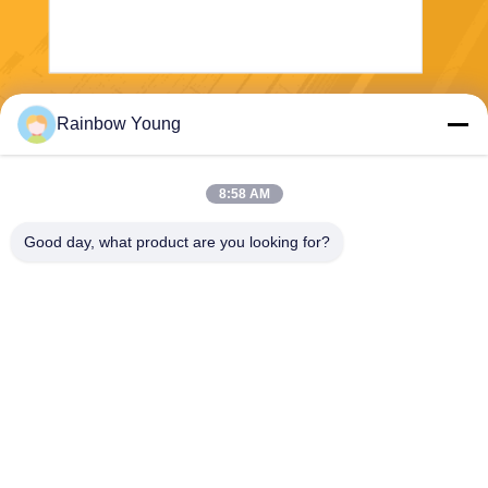
Envoyez
Rainbow Young
8:58 AM
Good day, what product are you looking for?
ZHEJIANG PNTECH TECHNOLOGY CO.,
LTD
rainbowyoun@163.com
86-134-8609-0251
N° 108, section ouest de l'av
enue Yinxian, district de Hais
hu, NINGBO, CHINE 315010